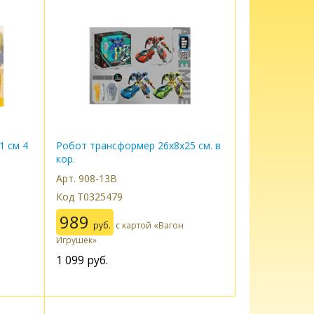
1 см 4
Робот трансформер 26х8х25 см. в
кор.
Арт. 908-13B
Код Т0325479
989
руб.
с картой «Вагон
Игрушек»
1 099
руб.