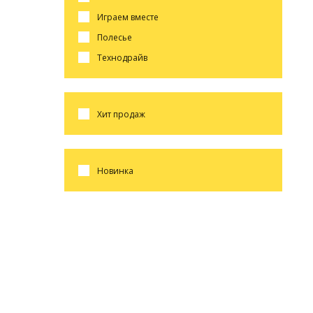
играем вместе
полесье
технодрайв
хит продаж
новинка