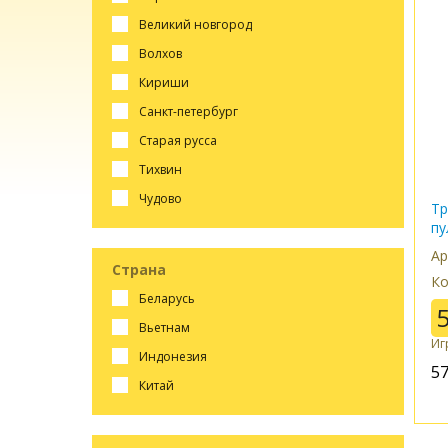
великий новгород
волхов
кириши
санкт-петербург
старая русса
тихвин
чудово
Тр
пу
Ар
Страна
Ко
беларусь
вьетнам
Иг
индонезия
5
китай