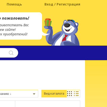
Помощь
Вход / Регистрация
о пожаловать!
риветствать Вас
ем сайте!
х приобретений!
Вид каталога
ванию ↓