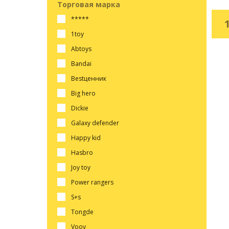
Торговая марка
*****
1toy
abtoys
bandai
bestценник
big hero
dickie
galaxy defender
happy kid
hasbro
joy toy
power rangers
s+s
tongde
voov