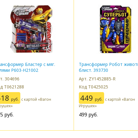
ансформер Бластер с мяг.
Трансформер Робот живот
лями P603-H21002
блист. 393730
т. 304696
Арт. ZY1452885-R
д Т0621288
Код Т0425025
518
449
руб.
с картой «Вагон
руб.
с картой «Вагон
рушек»
Игрушек»
75
руб.
499
руб.