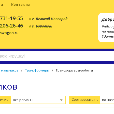
ии
Контакты
 731-19-55
в
г. Великий Новгород
Добр
 206-26-46
в
г. Боровичи
Рады п
на наш
yswagon.ru
Удачны
я мальчиков
/
Трансформеры
/
Трансформеры-роботы
иков
личие
Сортировать по
Все регионы
по наз