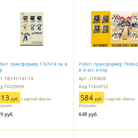
бот трансформер 17х7х14 см. в
Робот трансформер 19х6х2
р.
в. в асс. в кор.
т. FB141/141-14
Арт. 2195820
д Т0225059
Код Т1024152
413
584
руб.
с картой «Вагон
руб.
с картой «Вагон
рушек»
Игрушек»
59
руб.
649
руб.