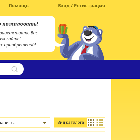
Помощь
Вход / Регистрация
о пожаловать!
риветствать Вас
ем сайте!
х приобретений!
Вид каталога
ванию ↓