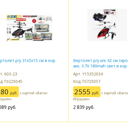
ртолет р/у 31х5х15 см в кор.
Вертолет р/у и/к 42 см гир
акк. 3.7V 180mah свет в кор.
т. 603-23
Арт. Y15352034
д Т0225045
Код Т0725057
980
2555
руб.
с картой «Вагон
руб.
с картой «Ваго
рушек»
Игрушек»
089
руб.
2 839
руб.