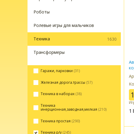
Роботы
Ролевые игры для мальчиков
Техника
1630
Трансформеры
Ав
ко
Гаражи, парковки
(31)
Ар
Железная дорога.трассы
(57)
Ко
Техника в наборах
(38)
Иг
Техника
инерционная,заводная,мелкая
(210)
1 
Техника простая
(290)
Техника р/у
(245)