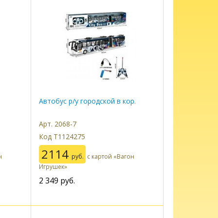
Автобус р/у городской в кор.
Арт. 2068-7
Код Т1124275
2114
н
руб.
с картой «Вагон
Игрушек»
2 349
руб.