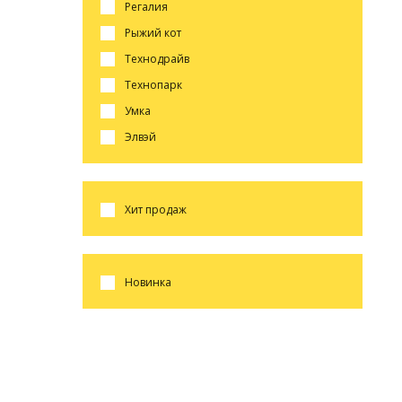
регалия
рыжий кот
технодрайв
технопарк
умка
элвэй
хит продаж
новинка