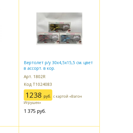
Вертолет р/у 30х4,5х15,5 см. цвет
в ассорт. в кор.
Арт. 1802R
Код Т1024083
1238
руб.
с картой «Вагон
Игрушек»
1 375
руб.