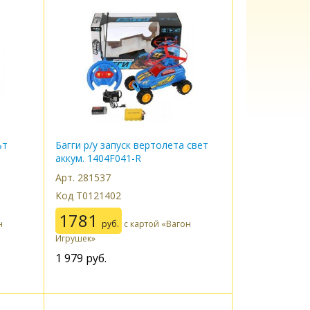
ьт
Багги р/у запуск вертолета свет
аккум. 1404F041-R
Арт. 281537
Код Т0121402
1781
н
руб.
с картой «Вагон
Игрушек»
1 979
руб.