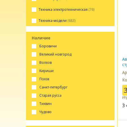
Техника электротехническая
(76)
Техника-модели
(683)
Наличие
боровичи
великий новгород
Ав
волхов
ст
ко
кириши
Ар
псков
Ко
санкт-петербург
старая русса
Иг
тихвин
3 
чудово