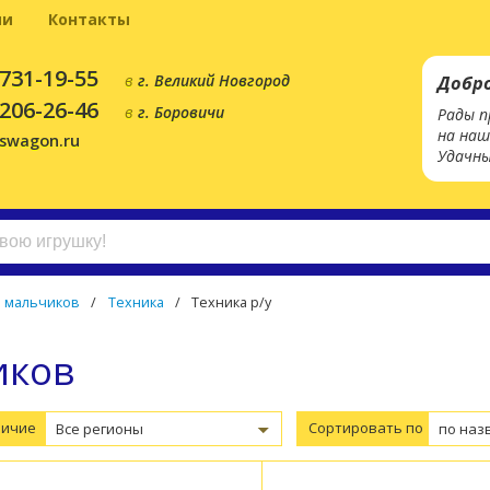
ии
Контакты
 731-19-55
в
г. Великий Новгород
Добр
 206-26-46
в
г. Боровичи
Рады п
на наш
yswagon.ru
Удачны
я мальчиков
/
Техника
/
Техника р/у
иков
личие
Сортировать по
Все регионы
по наз