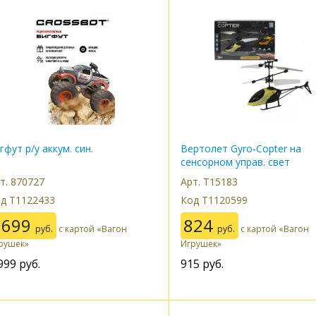
гфут р/у аккум. син.
Вертолет Gyro-Copter на
сенсорном управ. свет
т. 870727
Арт. Т15183
д Т1122433
Код Т1120599
2699
824
руб.
с картой «Вагон
руб.
с картой «Вагон
рушек»
Игрушек»
999
руб.
915
руб.