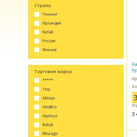
Страна
гонконг
ирландия
китай
россия
япония
Ба
пу
Торговая марка
Ар
*****
Ко
1toy
abtoys
Иг
ami@co
3 
apptoyz
babyk
bburago