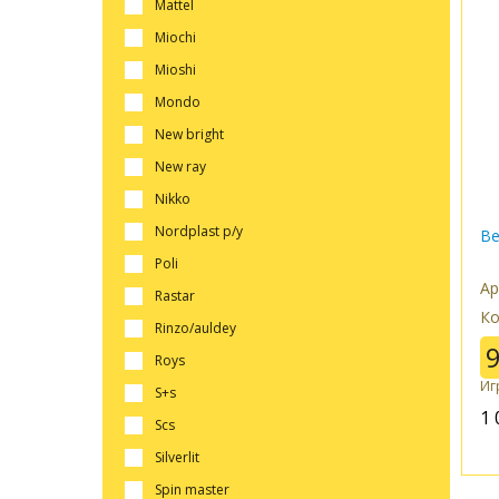
mattel
miochi
mioshi
mondo
new bright
new ray
nikko
nordplast р/у
Ве
poli
Ар
rastar
Ко
rinzo/auldey
roys
Иг
s+s
1 
scs
silverlit
spin master