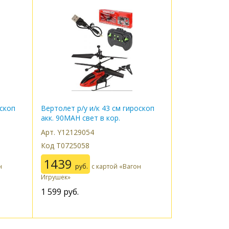
оскоп
Вертолет р/у и/к 43 см гироскоп
акк. 90MAH свет в кор.
Арт. Y12129054
Код Т0725058
1439
н
руб.
с картой «Вагон
Игрушек»
1 599
руб.