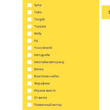
syma
taiko
tongde
toystate
welly
xq
ycoo/silverlit
автодрайв
автотайм/автогранд
винеа
властелин небес
жирафики
играем вместе
от винта
пламенный мотор