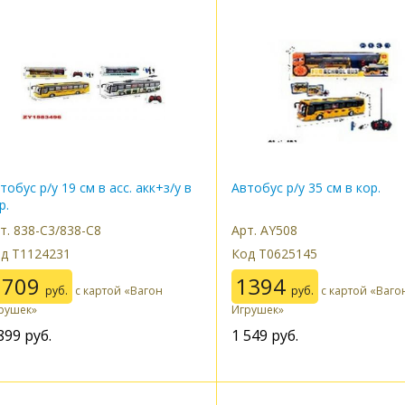
тобус р/у 19 см в асс. акк+з/у в
Автобус р/у 35 см в кор.
р.
т. 838-C3/838-C8
Арт. AY508
д Т1124231
Код Т0625145
1709
1394
руб.
с картой «Вагон
руб.
с картой «Ваго
рушек»
Игрушек»
899
руб.
1 549
руб.