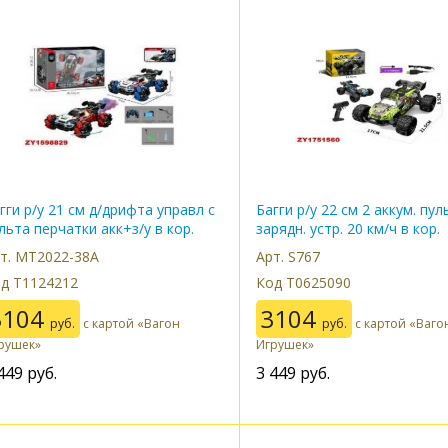
гги р/у 21 см д/дрифта управл с
Багги р/у 22 см 2 аккум. пул
льта перчатки акк+з/у в кор.
зарядн. устр. 20 км/ч в кор.
т. MT2022-38A
Арт. S767
д Т1124212
Код Т0625090
3104
3104
руб.
с картой «Вагон
руб.
с картой «Ваго
рушек»
Игрушек»
449
руб.
3 449
руб.