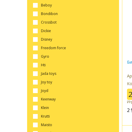
beboy
bondibon
crossbot
dickie
disney
freedom force
gyro
Би
hti
jada toys
Ар
joy toy
Ко
joyd
keenway
Иг
klein
2 
krutti
maisto