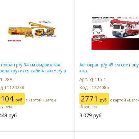
токран р/у 34 см выдвижная
Автокран р/у 45 см свет зву
рела крутится кабина акк+з/у в
кор.
р.
т. 78A
Арт. YJ-115-1
д Т1124238
Код Т1224085
3104
2771
руб.
с картой «Вагон
руб.
с картой «Ваго
рушек»
Игрушек»
449
руб.
3 079
руб.