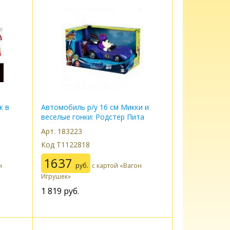
к в
Автомобиль р/у 16 см Микки и
веселые гонки: Родстер Пита
Арт. 183223
Код Т1122818
1637
н
руб.
с картой «Вагон
Игрушек»
1 819
руб.