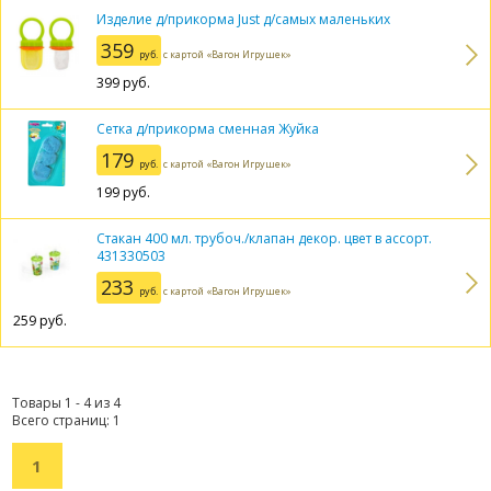
Изделие д/прикорма Just д/самых маленьких
359
руб.
с картой «Вагон Игрушек»
399
руб.
Сетка д/прикорма сменная Жуйка
179
руб.
с картой «Вагон Игрушек»
199
руб.
Стакан 400 мл. трубоч./клапан декор. цвет в ассорт.
431330503
233
руб.
с картой «Вагон Игрушек»
259
руб.
Товары 1 - 4 из 4
Всего страниц: 1
1