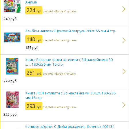
Аниме
224
руб.
с картой «Вагон Игрушек»
249
руб.
Альбом наклеек Щенячий патруль 260х155 мм 4 стр.
140
руб.
с картой «Вагон Игрушек»
155
руб.
Книга Веселые гонки активити с 3d наклейками 30
шт. 180х236 мм 16 стр.
251
руб.
с картой «Вагон Игрушек»
279
руб.
Книга ЛОЛ активити с 3d наклейками 30 шт. 180х236
мм 16 стр.
293
руб.
с картой «Вагон Игрушек»
325
руб.
Конверт д/денег С Днём рождения. Котенок 406134