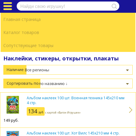
Каталог товаров
Формируемый заказ
Перейти в корзину
Вход / Регистрация
Главная страница
В вашей корзине пока нет товаров, готовых
О компании
Каталог товаров
к заказу.
Контакты
Сопутствующие товары
Партнеры
Наклейки, стикеры, открытки, плакаты
Помощь
Наличие
Сортировать по
Альбом наклеек 100 шт. Военная техника 145х210 мм
4 стр.
134
руб.
с картой «Вагон Игрушек»
149
руб.
Альбом наклеек 100 шт. Хот Вилс 145х210 мм 4 стр.