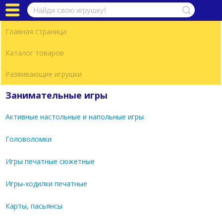
Каталог товаров
Формируемый заказ
Перейти в корзину
Вход / Регистрация
Главная страница
В вашей корзине пока нет товаров, готовых
О компании
Каталог товаров
к заказу.
Контакты
Развивающие игрушки
Партнеры
Занимательные игры
Помощь
Активные настольные и напольные игры
Головоломки
Игры печатные сюжетные
Игры-ходилки печатные
Карты, пасьянсы