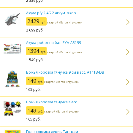
2 539
руб.
Акула р/у 2.4G 2 аккум. в кор.
2429
руб.
с картой «Вагон Игрушек»
2 699
руб.
Акула-робот на бат. ZYA-A3199
1394
руб.
с картой «Вагон Игрушек»
1 549
руб.
Божья коровка тянучка 9 см в асс. A141B-DB
149
руб.
с картой «Вагон Игрушек»
165
руб.
Божья коровка тянучка в асс.
149
руб.
с картой «Вагон Игрушек»
165
руб.
Головоломка дерев. Танграм