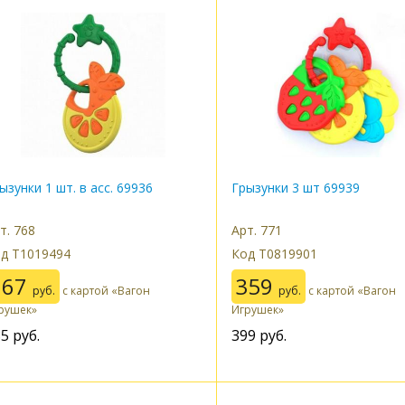
ызунки 1 шт. в асс. 69936
Грызунки 3 шт 69939
т. 768
Арт. 771
д Т1019494
Код Т0819901
167
359
руб.
с картой «Вагон
руб.
с картой «Вагон
рушек»
Игрушек»
85
руб.
399
руб.