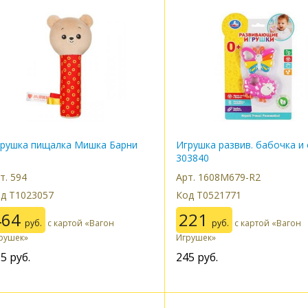
рушка пищалка Мишка Барни
Игрушка развив. бабочка и
303840
т. 594
Арт. 1608M679-R2
д Т1023057
Код Т0521771
464
221
руб.
с картой «Вагон
руб.
с картой «Вагон
рушек»
Игрушек»
15
руб.
245
руб.