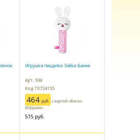
пленок
Игрушка пищалка Зайка Банни
Арт. 596
Код Т0724155
464
руб.
с картой «Вагон
Игрушек»
515
руб.