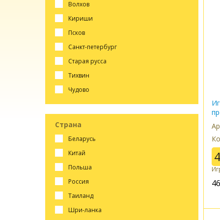
волхов
кириши
псков
санкт-петербург
старая русса
тихвин
чудово
Иг
пр
Страна
Ар
Ко
беларусь
китай
польша
Иг
россия
4
таиланд
шри-ланка