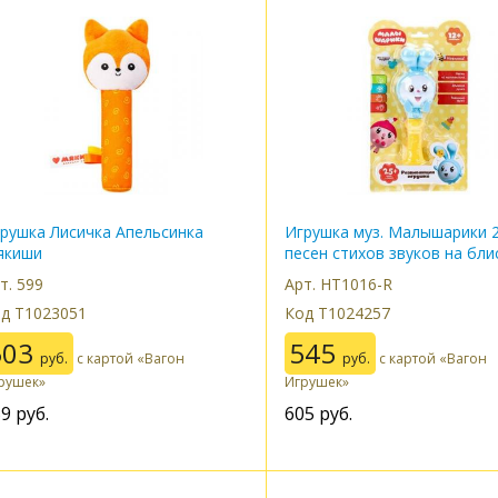
рушка Лисичка Апельсинка
Игрушка муз. Малышарики 
якиши
песен стихов звуков на бли
383390
т. 599
Арт. HT1016-R
д Т1023051
Код Т1024257
503
545
руб.
с картой «Вагон
руб.
с картой «Вагон
рушек»
Игрушек»
59
руб.
605
руб.