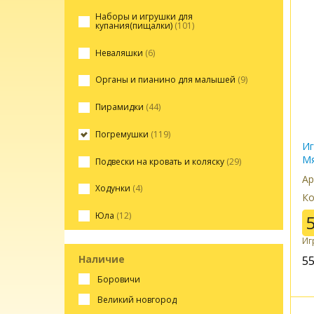
Наборы и игрушки для
купания(пищалки)
(101)
Неваляшки
(6)
Органы и пианино для малышей
(9)
Пирамидки
(44)
Погремушки
(119)
Иг
М
Подвески на кровать и коляску
(29)
Ар
Ходунки
(4)
Ко
Юла
(12)
Иг
Наличие
5
боровичи
великий новгород