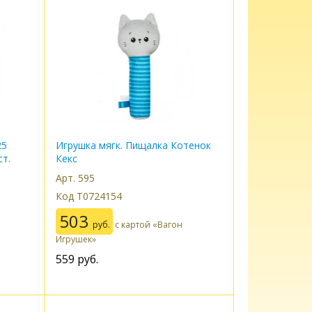
25
Игрушка мягк. Пищалка Котенок
ст.
Кекс
Арт. 595
Код Т0724154
503
руб.
с картой «Вагон
Игрушек»
559
руб.