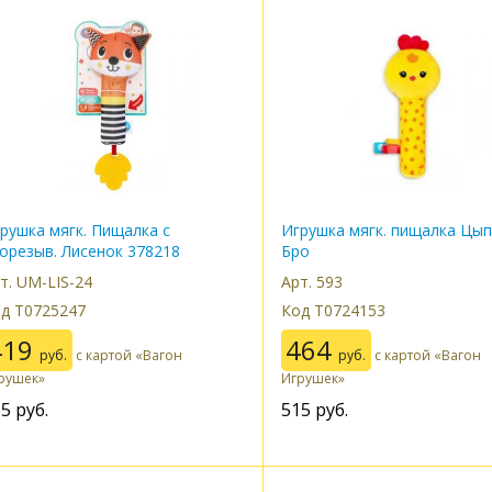
рушка мягк. Пищалка с
Игрушка мягк. пищалка Цы
орезыв. Лисенок 378218
Бро
т. UM-LIS-24
Арт. 593
д Т0725247
Код Т0724153
419
464
руб.
с картой «Вагон
руб.
с картой «Вагон
рушек»
Игрушек»
65
руб.
515
руб.