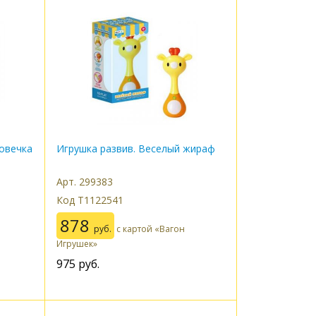
 овечка
Игрушка развив. Веселый жираф
Арт. 299383
Код Т1122541
878
руб.
с картой «Вагон
Игрушек»
975
руб.