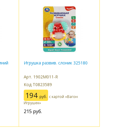
иний
Игрушка развив. слоник 325180
Арт. 1902M011-R
Код Т0823589
194
руб.
с картой «Вагон
Игрушек»
215
руб.