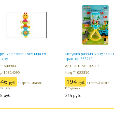
рушка развив. Гусеница со
Игрушка развив. конфета С
ветом
трактор 338219
т. 640904
Арт. 2010M110-STR
д Т0824095
Код Т1022850
446
194
руб.
с картой «Вагон
руб.
с картой «Вагон
рушек»
Игрушек»
95
руб.
215
руб.