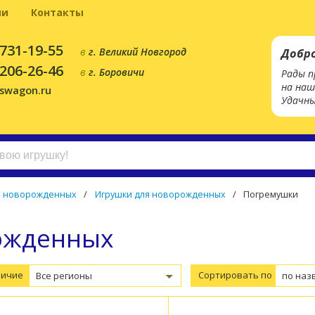
ии
Контакты
 731-19-55
в
г. Великий Новгород
Добр
 206-26-46
в
г. Боровичи
Рады п
на наш
yswagon.ru
Удачны
я новорожденных
/
Игрушки для новорожденных
/
Погремушки
ожденных
личие
Сортировать по
Все регионы
по наз