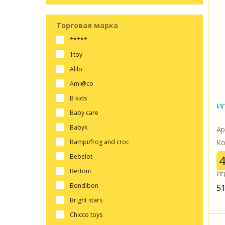
Торговая марка
*****
1toy
alilo
ami@co
b kids
Иг
baby care
babyk
Ар
bampi/frog and croc
Ко
bebelot
bertoni
Иг
bondibon
5
bright stars
chicco toys