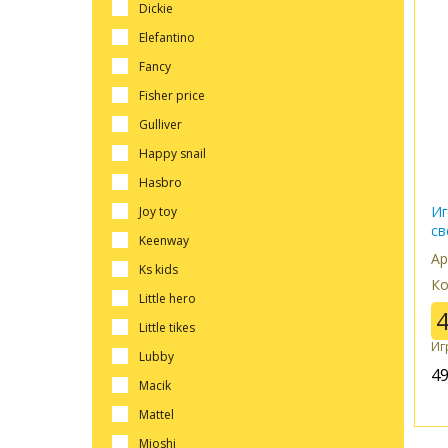
dickie
elefantino
fancy
fisher price
gulliver
happy snail
hasbro
Иг
joy toy
с
keenway
Ар
ks kids
Ко
little hero
little tikes
Иг
lubby
4
macik
mattel
mioshi