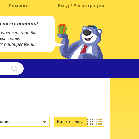
Помощь
Вход / Регистрация
о пожаловать!
риветствать Вас
ем сайте!
х приобретений!
Вид каталога
ванию ↓