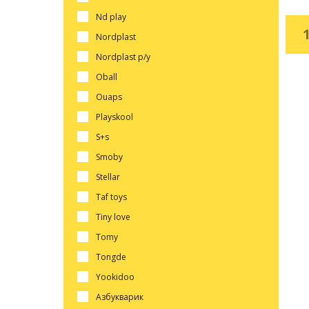
nd play
nordplast
nordplast р/у
oball
ouaps
playskool
s+s
smoby
stellar
taf toys
tiny love
tomy
tongde
yookidoo
азбукварик