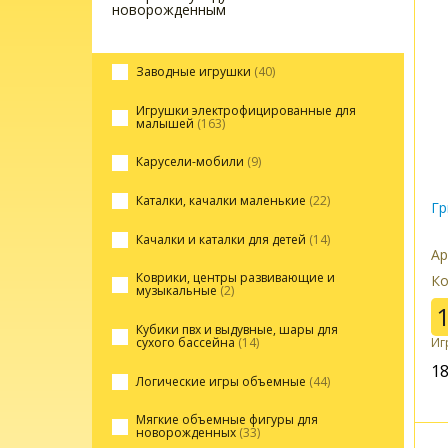
новорожденным
Заводные игрушки
(40)
Игрушки электрофицированные для
малышей
(163)
Карусели-мобили
(9)
Каталки, качалки маленькие
(22)
Гр
Качалки и каталки для детей
(14)
Ар
Коврики, центры развивающие и
Ко
музыкальные
(2)
Кубики пвх и выдувные, шары для
Иг
сухого бассейна
(14)
1
Логические игры объемные
(44)
Мягкие объемные фигуры для
новорожденных
(33)