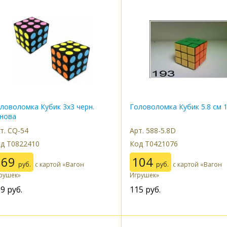
ловоломка Кубик 3х3 черн.
Головоломка Кубик 5.8 см 
нова
т. CQ-54
Арт. 588-5.8D
д Т0822410
Код Т0421076
269
104
руб.
с картой «Вагон
руб.
с картой «Вагон
рушек»
Игрушек»
99
руб.
115
руб.