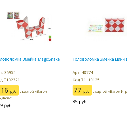
ловоломка Змейка MagicSnake
Головоломка Змейка мини в
т. 36952
Арт. 40774
д Т1023211
Код Т1119125
116
77
руб.
с картой «Вагон
руб.
с картой «Вагон Иг
рушек»
85
руб.
29
руб.