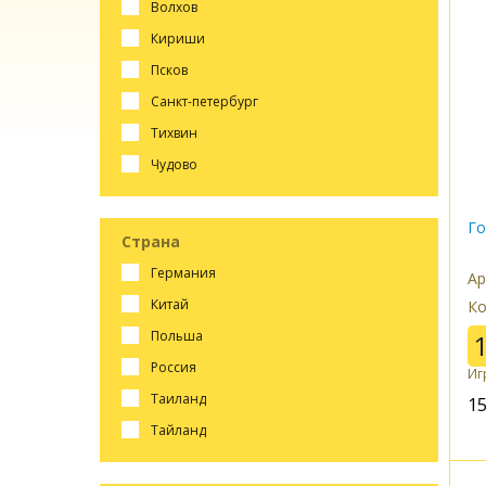
волхов
кириши
псков
санкт-петербург
тихвин
чудово
Го
Страна
германия
Ар
китай
Ко
польша
россия
Иг
таиланд
1
тайланд