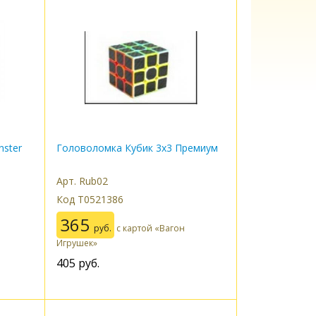
ster
Головоломка Кубик 3х3 Премиум
Арт. Rub02
Код Т0521386
365
руб.
с картой «Вагон
Игрушек»
405
руб.