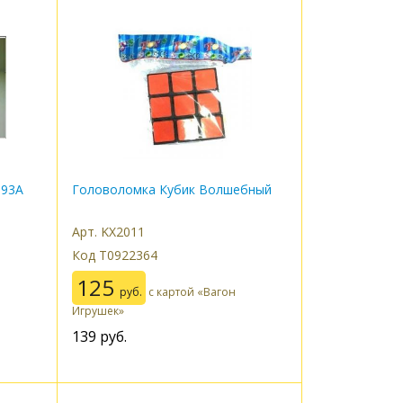
193A
Головоломка Кубик Волшебный
Арт. KX2011
Код Т0922364
125
руб.
с картой «Вагон
Игрушек»
139
руб.