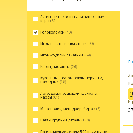
Активные настольные и напольные
игры
(85)
Головоломки
(40)
Игры печатные сюжетные
(90)
Игры-ходилки печатные
(69)
Го
Карты, пасьянсы
(26)
Ар
Кукольные театры, куклы-перчатки,
народные
(18)
Ко
Лото, домино, шашки, шахматы,
нарды
(61)
Иг
Монополия, менеджер, биржа
(6)
3
Пазлы крупные детали
(130)
Пазлы. мелкие детали 500 шт. и выше