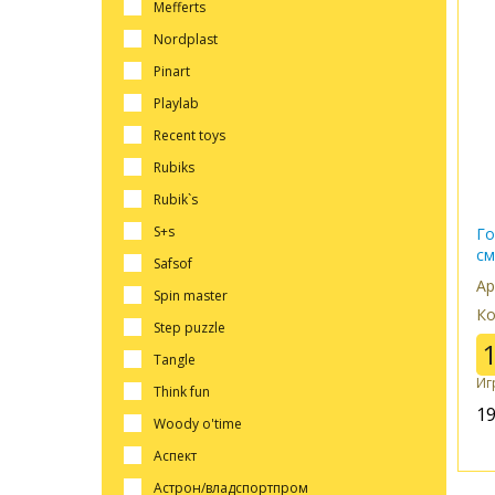
mefferts
nordplast
pinart
playlab
recent toys
rubiks
rubik`s
s+s
Го
с
safsof
Ар
spin master
Ко
step puzzle
tangle
Иг
think fun
1
woody o'time
аспект
астрон/владспортпром