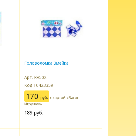
Головоломка Змейка
Арт. RV502
Код Т0423359
170
руб.
с картой «Вагон
Игрушек»
189
руб.