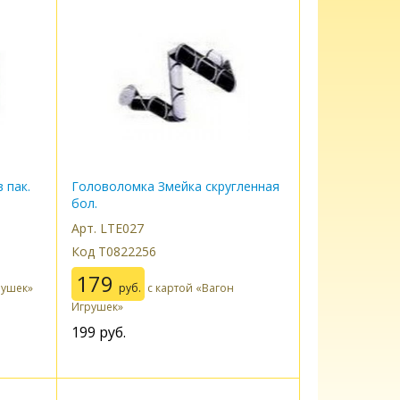
 пак.
Головоломка Змейка скругленная
бол.
Арт. LTE027
Код Т0822256
179
рушек»
руб.
с картой «Вагон
Игрушек»
199
руб.