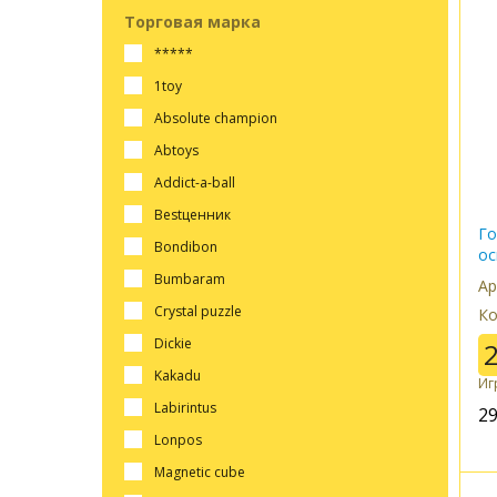
Торговая марка
*****
1toy
absolute champion
abtoys
addict-a-ball
bestценник
Го
bondibon
ос
bumbaram
Ар
crystal puzzle
Ко
dickie
kakadu
Иг
labirintus
2
lonpos
magnetic cube