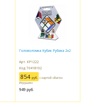
Головоломка Кубик Рубика 2х2
Арт. КР1222
Код Т0418102
854
руб.
с картой «Вагон
Игрушек»
949
руб.