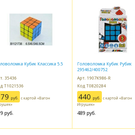
ловоломка Кубик Классика 5.5
Головоломка Кубик Рубик
м
295462/400752
т. 35436
Арт. 1907K986-R
д Т1021536
Код Т0820284
179
440
руб.
с картой «Вагон
руб.
с картой «Вагон
рушек»
Игрушек»
99
руб.
489
руб.