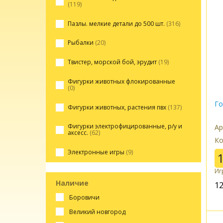
(119)
Пазлы. мелкие детали до 500 шт.
(316)
Рыбалки
(20)
Твистер, морской бой, эрудит
(19)
Фигурки животных флокированные
(0)
Го
Фигурки животных, растения пвх
(137)
Фигурки электрофицированные, р/у и
Ар
аксесс.
(62)
Ко
Электронные игры
(9)
Иг
Наличие
1
боровичи
великий новгород