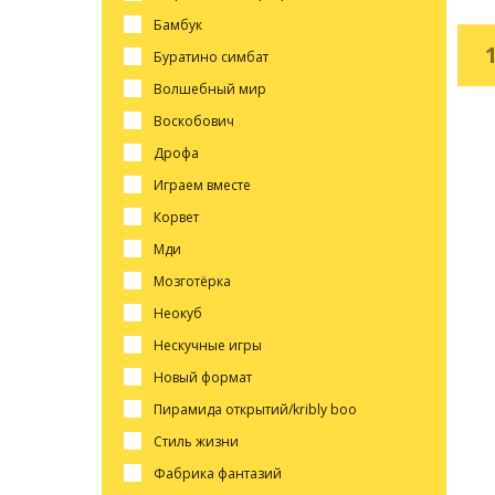
бамбук
буратино симбат
волшебный мир
воскобович
дрофа
играем вместе
корвет
мди
мозготёрка
неокуб
нескучные игры
новый формат
пирамида открытий/kribly boo
стиль жизни
фабрика фантазий