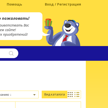
Помощь
Вход / Регистрация
о пожаловать!
риветствать Вас
ем сайте!
х приобретений!
Вид каталога
ванию ↓