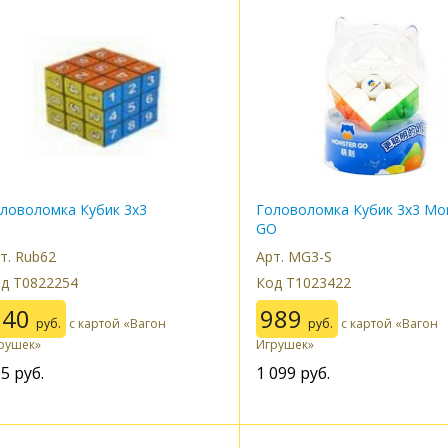
ловоломка Кубик 3х3
Головоломка Кубик 3х3 Mon
GO
т. Rub62
Арт. MG3-S
д Т0822254
Код Т1023422
140
989
руб.
с картой «Вагон
руб.
с картой «Вагон
рушек»
Игрушек»
55
руб.
1 099
руб.