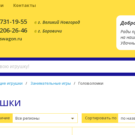
ии
Контакты
 731-19-55
в
г. Великий Новгород
Добр
 206-26-46
в
г. Боровичи
Рады п
на наш
yswagon.ru
Удачны
ие игрушки
/
Занимательные игры
/
Головоломки
ушки
личие
Сортировать по
Все регионы
по наз