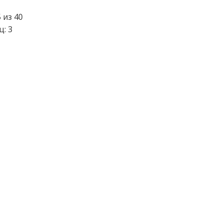
 из 40
ц: 3