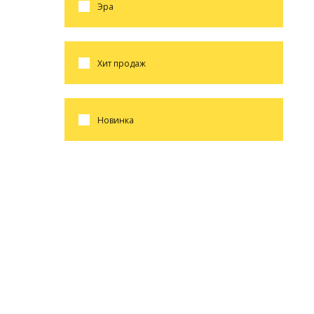
эра
хит продаж
новинка