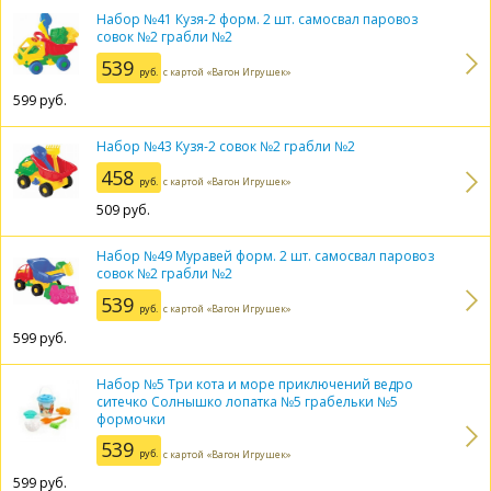
Набор №41 Кузя-2 форм. 2 шт. самосвал паровоз
совок №2 грабли №2
539
руб.
с картой «Вагон Игрушек»
599
руб.
Набор №43 Кузя-2 совок №2 грабли №2
458
руб.
с картой «Вагон Игрушек»
509
руб.
Набор №49 Муравей форм. 2 шт. самосвал паровоз
совок №2 грабли №2
539
руб.
с картой «Вагон Игрушек»
599
руб.
Набор №5 Три кота и море приключений ведро
ситечко Солнышко лопатка №5 грабельки №5
формочки
539
руб.
с картой «Вагон Игрушек»
599
руб.