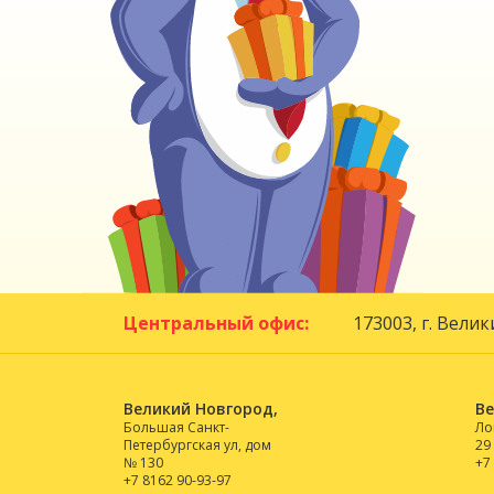
Центральный офис:
173003, г. Вели
Великий Новгород,
Ве
Большая Санкт-
Ло
Петербургская ул, дом
29
№ 130
+7
+7 8162 90-93-97