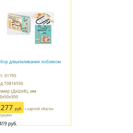
бор д/выпиливания лобзиком
т. 01795
д Т0816556
змер (ДxШxВ), мм
0x50x300
1277
руб.
с картой «Вагон
рушек»
419
руб.