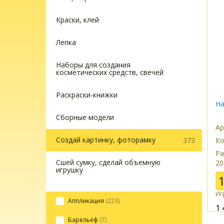
Краски, клей
Лепка
Наборы для создания
косметических средств, свечей
Раскраски-книжки
На
Сборные модели
Ар
Создай картинку, фоторамку
Ко
373
Ра
Сшей сумку, сделай объемную
20
игрушку
Иг
Аппликация
(223)
1 
Барельеф
(7)