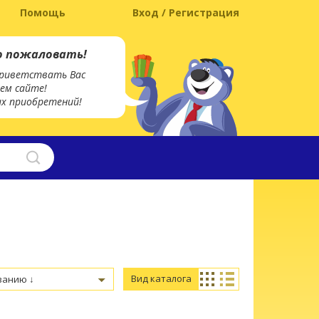
Помощь
Вход / Регистрация
о пожаловать!
риветствать Вас
ем сайте!
х приобретений!
Вид каталога
ванию ↓