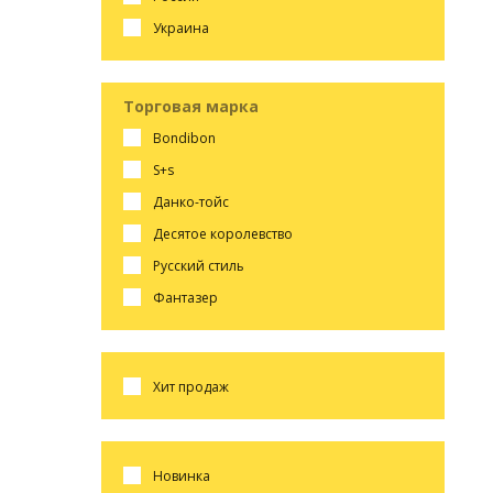
украина
Торговая марка
bondibon
s+s
данко-тойс
десятое королевство
русский стиль
фантазер
хит продаж
новинка