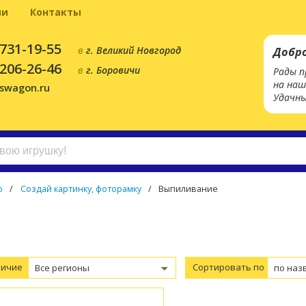
ии
Контакты
 731-19-55
в
г. Великий Новгород
Добр
 206-26-46
в
г. Боровичи
Рады п
на наш
yswagon.ru
Удачны
о
/
Создай картинку, фоторамку
/
Выпиливание
личие
Сортировать по
Все регионы
по наз