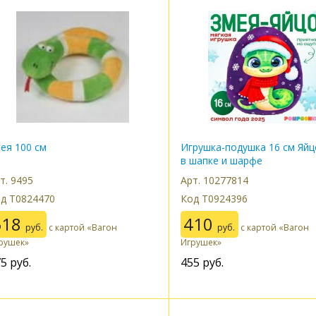
ея 100 см
Игрушка-подушка 16 см Яйц
в шапке и шарфе
т. 9495
Арт. 10277814
д Т0824470
Код Т0924396
518
410
руб.
с картой «Вагон
руб.
с картой «Вагон
рушек»
Игрушек»
75
руб.
455
руб.