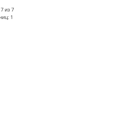
7 из 7
ниц: 1