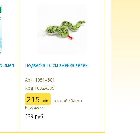
о Змея
Подвеска 16 см змейка зелен.
Арт. 10514581
Код Т0924399
215
руб.
с картой «Вагон
Игрушек»
239
руб.