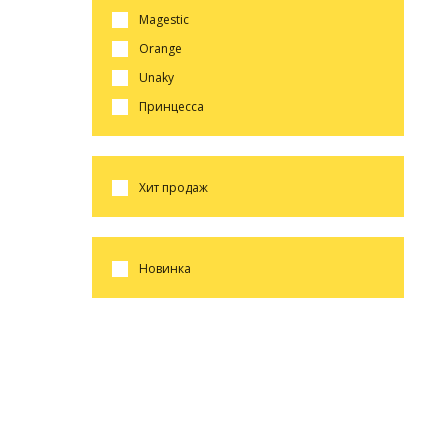
magestic
orange
unaky
принцесса
хит продаж
новинка