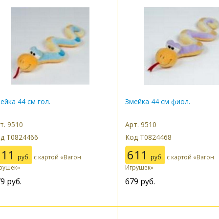
ейка 44 см гол.
Змейка 44 см фиол.
т. 9510
Арт. 9510
д Т0824466
Код Т0824468
611
611
руб.
с картой «Вагон
руб.
с картой «Вагон
рушек»
Игрушек»
79
руб.
679
руб.