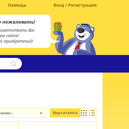
Помощь
Вход / Регистрация
о пожаловать!
риветствать Вас
ем сайте!
х приобретений!
Вид каталога
ванию ↓