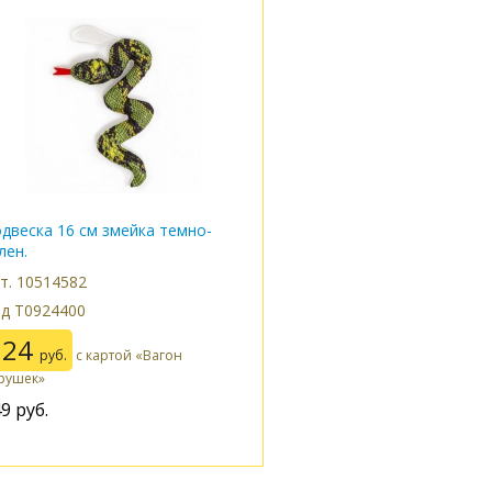
двеска 16 см змейка темно-
лен.
т. 10514582
д Т0924400
224
руб.
с картой «Вагон
рушек»
49
руб.