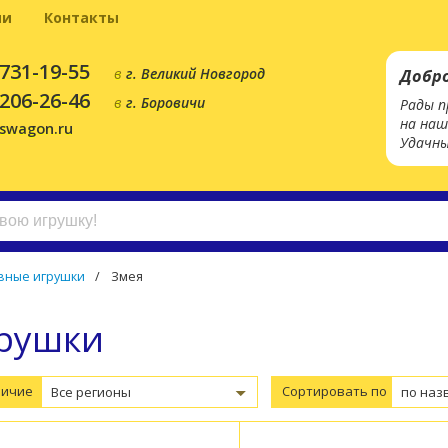
ии
Контакты
 731-19-55
в
г. Великий Новгород
Добр
 206-26-46
в
г. Боровичи
Рады п
на наш
yswagon.ru
Удачны
вные игрушки
/
Змея
рушки
личие
Сортировать по
Все регионы
по наз