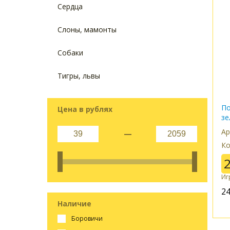
Сердца
Слоны, мамонты
Собаки
Тигры, львы
По
Цена в рублях
зе
Ар
Ко
Иг
2
Наличие
боровичи