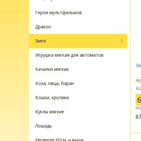
Герои мультфильмов
Дракон
Змея
7
Игрушка мягкая для автоматов
Зм
Качалки мягкие
Ар
Коза, овца, баран
Ко
Кошки, кролики
Иг
Куклы мягкие
6
Лошадь
Медведи 60см. и выше