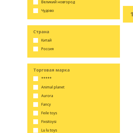
великий новгород
чудово
Страна
китай
россия
Торговая марка
*****
animal planet
aurora
fancy
feile toys
fixsitoysi
lu lu toys