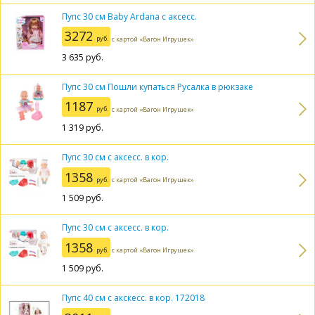
Пупс 30 см Baby Ardana с аксесс.
3272
руб.
с картой «Вагон Игрушек»
3 635
руб.
Пупс 30 см Пошли купаться Pусалка в рюкзаке
1187
руб.
с картой «Вагон Игрушек»
1 319
руб.
Пупс 30 см с аксесс. в кор.
1358
руб.
с картой «Вагон Игрушек»
1 509
руб.
Пупс 30 см с аксесс. в кор.
1358
руб.
с картой «Вагон Игрушек»
1 509
руб.
Пупс 40 см с акскесс. в кор. 172018