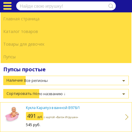
Каталог товаров
Формируемый заказ
Перейти в корзину
Вход / Регистрация
Главная страница
В вашей корзине пока нет товаров, готовых
О компании
Каталог товаров
к заказу.
Контакты
Товары для девочек
Партнеры
Пупсы
Помощь
Пупсы простые
Наличие
Сортировать по
Кукла Карапуз в ванной В978/1
491
руб.
с картой «Вагон Игрушек»
545
руб.