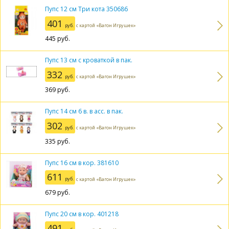
Пупс 12 см Три кота 350686
401
руб.
с картой «Вагон Игрушек»
445
руб.
Пупс 13 см с кроваткой в пак.
332
руб.
с картой «Вагон Игрушек»
369
руб.
Пупс 14 см 6 в. в асс. в пак.
302
руб.
с картой «Вагон Игрушек»
335
руб.
Пупс 16 см в кор. 381610
611
руб.
с картой «Вагон Игрушек»
679
руб.
Пупс 20 см в кор. 401218
491