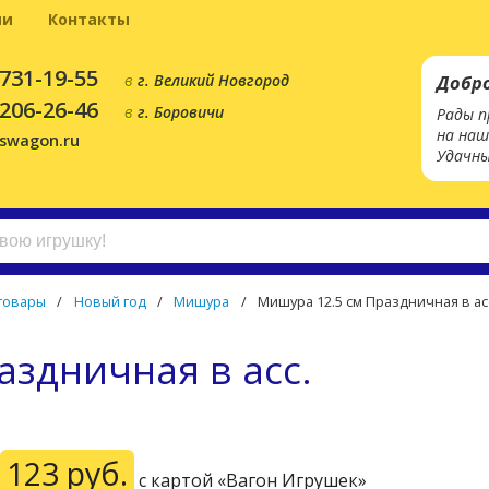
ии
Контакты
 731-19-55
в
г. Великий Новгород
Добр
 206-26-46
в
г. Боровичи
Рады п
на наш
yswagon.ru
Удачны
товары
/
Новый год
/
Мишура
/
Мишура 12.5 см Праздничная в ас
аздничная в асс.
123 руб.
с картой «Вагон Игрушек»