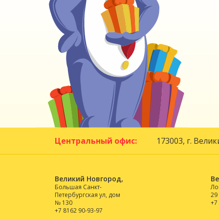
Центральный офис:
173003, г. Вели
Великий Новгород,
Ве
Большая Санкт-
Ло
Петербургская ул, дом
29
№ 130
+7
+7 8162 90-93-97